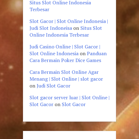
Situs Slot Online Indonesia
Terbesar
Slot Gacor | Slot Online Indonesia |
Judi Slot Indoneisa
on
Situs Slot
Online Indonesia Terbesar
Judi Casino Online | Slot Gacor |
Slot Online Indonesia
on
Panduan
Cara Bermain Poker Dice Games
Cara Bermain Slot Online Agar
Menang | Slot Online | slot gacor
on
Judi Slot Gacor
Slot gacor server luar | Slot Online |
Slot Gacor
on
Slot Gacor