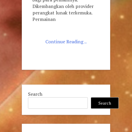
Dikembangkan oleh provider
perangkat lunak terkemuka.
Permainan
Continue Reading ..
Search
Search