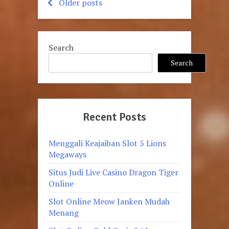
Older posts
Posts
navigation
Search
Search
Recent Posts
Menggali Keajaiban Slot 5 Lions
Megaways
Situs Judi Live Casino Dragon Tiger
Online
Slot Online Meow Janken Mudah
Menang