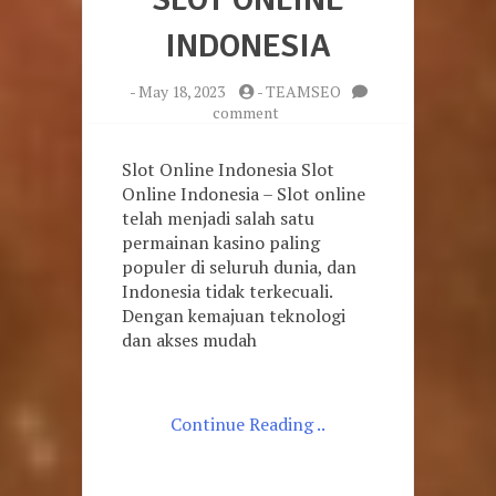
INDONESIA
-
May 18, 2023
-
TEAMSEO
on
comment
Slot
Online
Slot Online Indonesia Slot
Indonesia
Online Indonesia – Slot online
telah menjadi salah satu
permainan kasino paling
populer di seluruh dunia, dan
Indonesia tidak terkecuali.
Dengan kemajuan teknologi
dan akses mudah
Continue Reading ..