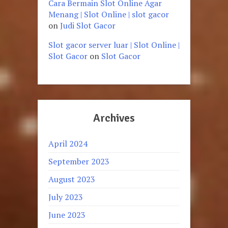
Cara Bermain Slot Online Agar
Menang | Slot Online | slot gacor
on
Judi Slot Gacor
Slot gacor server luar | Slot Online |
Slot Gacor
on
Slot Gacor
Archives
April 2024
September 2023
August 2023
July 2023
June 2023