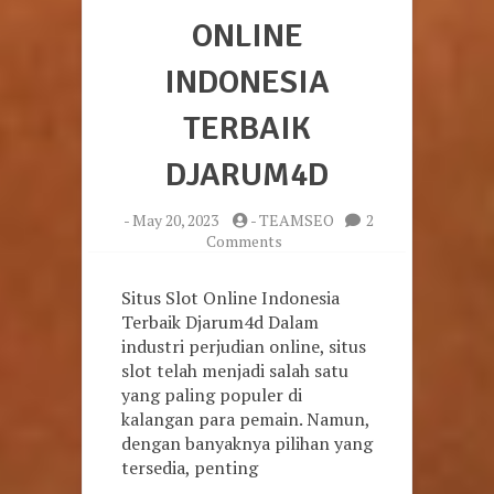
ONLINE
INDONESIA
TERBAIK
DJARUM4D
-
May 20, 2023
-
TEAMSEO
2
on
Comments
Situs
Slot
Situs Slot Online Indonesia
Online
Terbaik Djarum4d Dalam
Indonesia
industri perjudian online, situs
Terbaik
Djarum4d
slot telah menjadi salah satu
yang paling populer di
kalangan para pemain. Namun,
dengan banyaknya pilihan yang
tersedia, penting