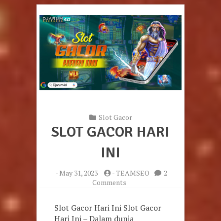
Slot Gacor
SLOT GACOR HARI
INI
-
May 31, 2023
-
TEAMSEO
2
on
Comments
Slot
Gacor
Slot Gacor Hari Ini Slot Gacor
Hari
Hari Ini – Dalam dunia
Ini