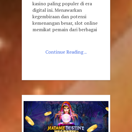
kasino paling populer di era
digital ini. Menawarkan
kegembiraan dan potensi
kemenangan besar, slot online
memikat pemain dari berbagai
Continue Reading ..