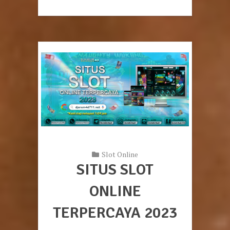
Slot Online
SITUS SLOT
ONLINE
TERPERCAYA 2023