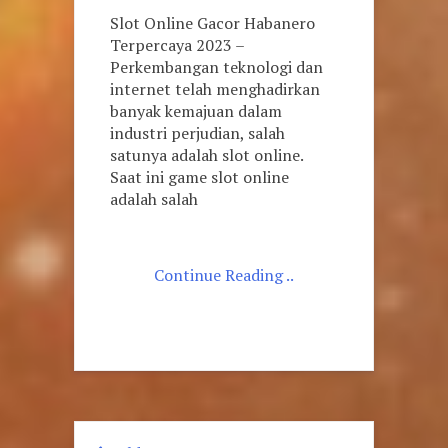
Online
Slot Online Gacor Habanero
Gacor
Terpercaya 2023 –
Habanero
Perkembangan teknologi dan
Terpercaya
2023
internet telah menghadirkan
banyak kemajuan dalam
industri perjudian, salah
satunya adalah slot online.
Saat ini game slot online
adalah salah
Continue Reading ..