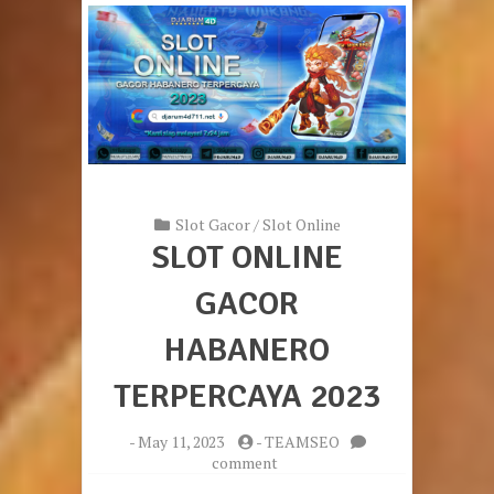
Slot Gacor
/
Slot Online
SLOT ONLINE
GACOR
HABANERO
TERPERCAYA 2023
-
May 11, 2023
-
TEAMSEO
on
comment
Slot