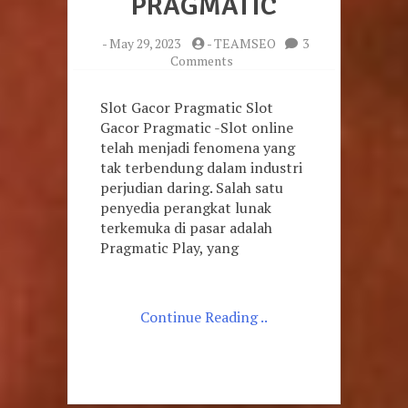
PRAGMATIC
-
May 29, 2023
-
TEAMSEO
3
on
Comments
Slot
Gacor
Slot Gacor Pragmatic Slot
Pragmatic
Gacor Pragmatic -Slot online
telah menjadi fenomena yang
tak terbendung dalam industri
perjudian daring. Salah satu
penyedia perangkat lunak
terkemuka di pasar adalah
Pragmatic Play, yang
Continue Reading ..