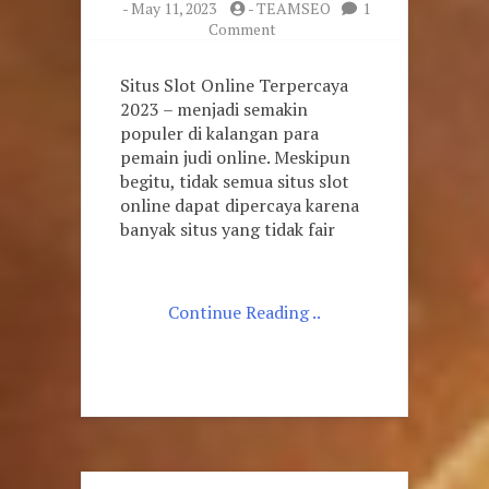
-
May 11, 2023
-
TEAMSEO
1
on
Comment
Situs
Slot
Situs Slot Online Terpercaya
Online
2023 – menjadi semakin
Terpercaya
populer di kalangan para
2023
pemain judi online. Meskipun
begitu, tidak semua situs slot
online dapat dipercaya karena
banyak situs yang tidak fair
Continue Reading ..