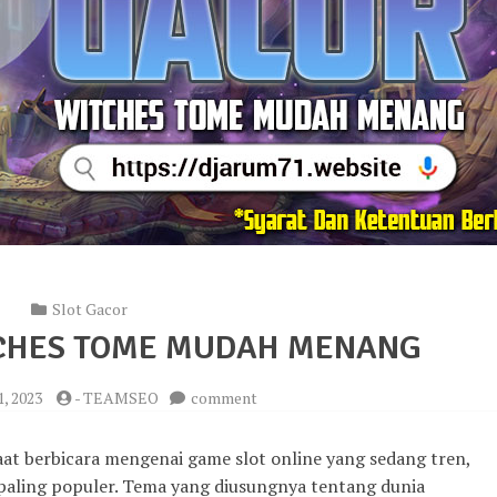
Slot Gacor
TCHES TOME MUDAH MENANG
on
, 2023
-
TEAMSEO
comment
Slot
Gacor
t berbicara mengenai game slot online yang sedang tren,
Witches
paling populer. Tema yang diusungnya tentang dunia
Tome