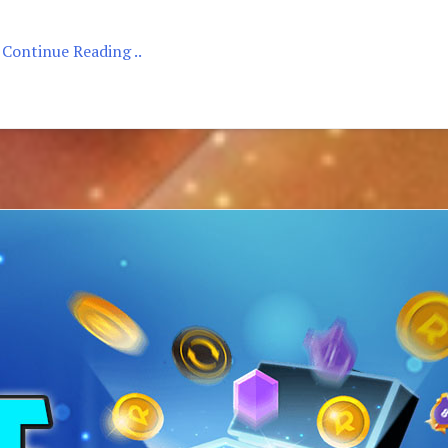
Mudah
Menang
Continue Reading ..