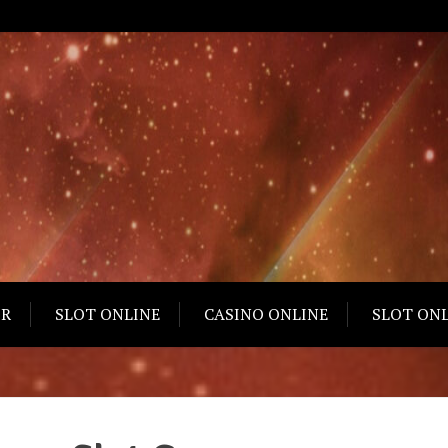
OT ONLINE INDON
Slot Online, Slot 
INDONESIA
OR
SLOT ONLINE
CASINO ONLINE
SLOT ONL