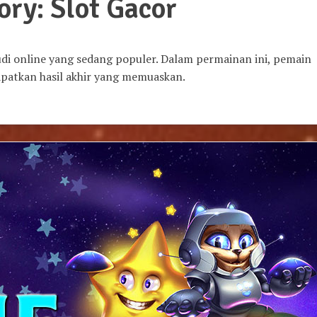
ory:
Slot Gacor
di online yang sedang populer. Dalam permainan ini, pemain
patkan hasil akhir yang memuaskan.