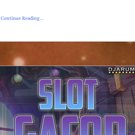
24
Jam
Continue Reading ..