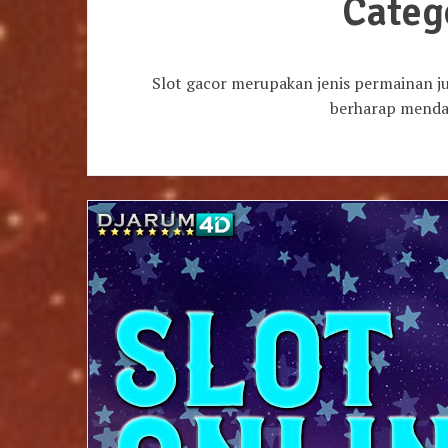
Categ
Slot gacor merupakan jenis permainan ju
berharap menda