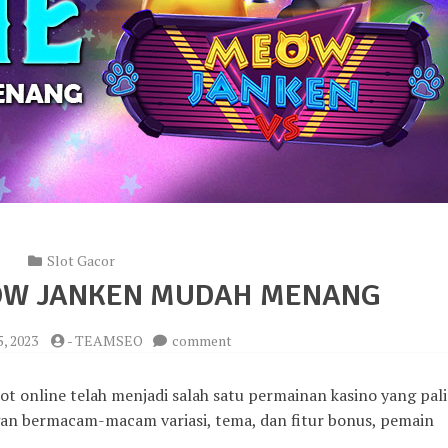
Slot Gacor
EOW JANKEN MUDAH MENANG
on
, 2023
-
TEAMSEO
comment
Slot
Online
 online telah menjadi salah satu permainan kasino yang pal
Meow
gan bermacam-macam variasi, tema, dan fitur bonus, pemain
Janken