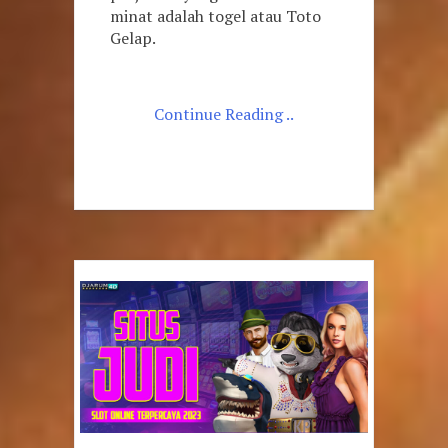
minat adalah togel atau Toto
Gelap.
Continue Reading ..