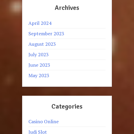
Archives
April 2024
September 2023
August 2023
July 2023
June 2023
May 2023
Categories
Casino Online
Judi Slot