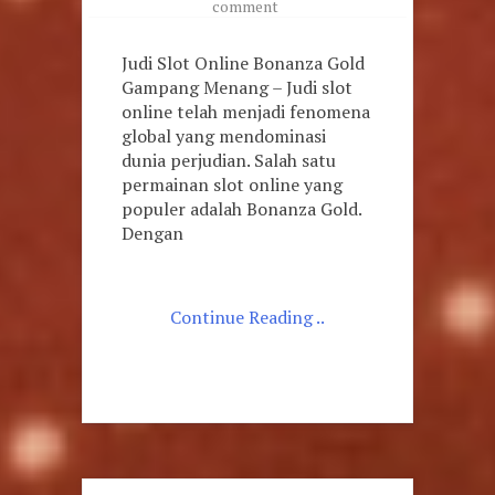
on
comment
Judi
Slot
Judi Slot Online Bonanza Gold
Online
Gampang Menang – Judi slot
Bonanza
online telah menjadi fenomena
Gold
Gampang
global yang mendominasi
Menang
dunia perjudian. Salah satu
permainan slot online yang
populer adalah Bonanza Gold.
Dengan
Continue Reading ..