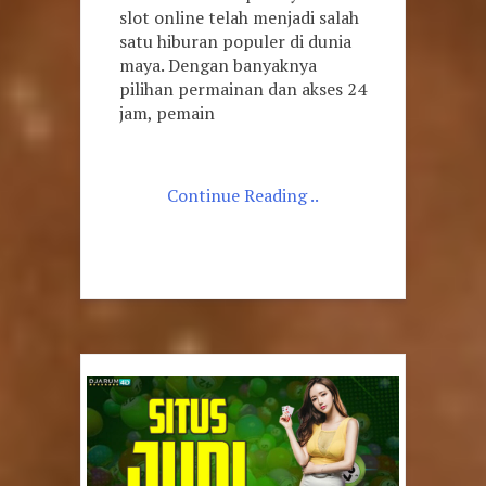
slot online telah menjadi salah
Jam
Terbaik
satu hiburan populer di dunia
Dan
maya. Dengan banyaknya
Terpercaya
pilihan permainan dan akses 24
jam, pemain
Continue Reading ..