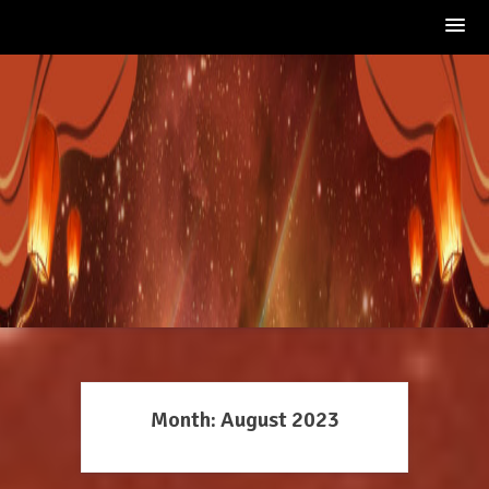
Skip
SLOT GACOR, SLOT ONLINE
to
Slot Online, Slot
content
Pragmatic, Slot
INDONESIA, JUDI SLOT
Maxwin, Slot Gacor,
Judi Slot Online,
INDONESIA
Casino Online
Month:
August 2023