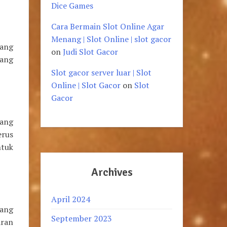
Dice Games
Cara Bermain Slot Online Agar
Menang | Slot Online | slot gacor
tang
on
Judi Slot Gacor
tang
Slot gacor server luar | Slot
Online | Slot Gacor
on
Slot
Gacor
uang
erus
ntuk
Archives
April 2024
sang
September 2023
aran