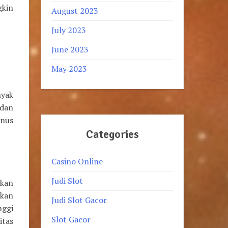
gkin
August 2023
July 2023
June 2023
May 2023
nyak
 dan
onus
Categories
Casino Online
Judi Slot
gkan
ikan
Judi Slot Gacor
nggi
Slot Gacor
itas