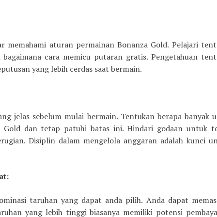
ar memahami aturan permainan Bonanza Gold. Pelajari ten
dan bagaimana cara memicu putaran gratis. Pengetahuan ten
tusan yang lebih cerdas saat bermain.
ang jelas sebelum mulai bermain. Tentukan berapa banyak 
Gold dan tetap patuhi batas ini. Hindari godaan untuk t
ugian. Disiplin dalam mengelola anggaran adalah kunci u
at:
nominasi taruhan yang dapat anda pilih. Anda dapat mema
uhan yang lebih tinggi biasanya memiliki potensi pembay