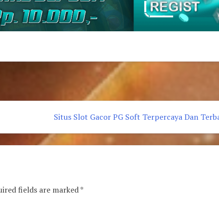
Situs Slot Gacor PG Soft Terpercaya Dan Terb
ired fields are marked
*