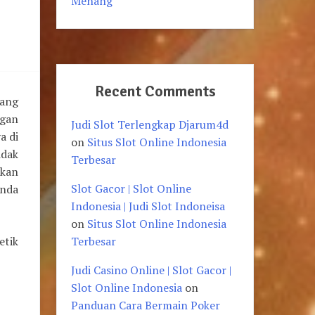
Menang
Recent Comments
yang
ngan
Judi Slot Terlengkap Djarum4d
a di
on
Situs Slot Online Indonesia
idak
Terbesar
tkan
Slot Gacor | Slot Online
anda
Indonesia | Judi Slot Indoneisa
on
Situs Slot Online Indonesia
Terbesar
tik
Judi Casino Online | Slot Gacor |
Slot Online Indonesia
on
Panduan Cara Bermain Poker