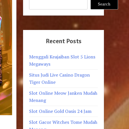
Search
Recent Posts
Menggali Keajaiban Slot 5 Lions
Megaways
Situs Judi Live Casino Dragon
Tiger Online
Slot Online Meow Janken Mudah
Menang
Slot Online Gold Oasis 24 Jam
Slot Gacor Witches Tome Mudah