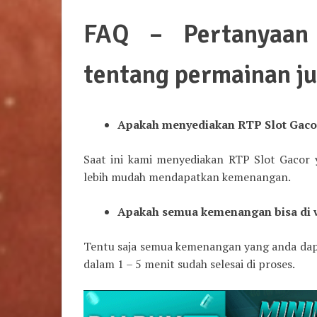
FAQ – Pertanyaan
tentang permainan jud
Apakah menyediakan RTP Slot Gaco
Saat ini kami menyediakan RTP Slot Gacor 
lebih mudah mendapatkan kemenangan.
Apakah semua kemenangan bisa di 
Tentu saja semua kemenangan yang anda dapa
dalam 1 – 5 menit sudah selesai di proses.