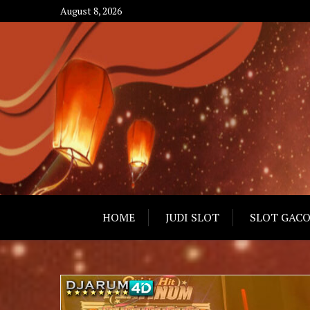
Skip
August 8, 2026
to
content
SLOT GACOR, SL
HOME
JUDI SLOT
SLOT GAC