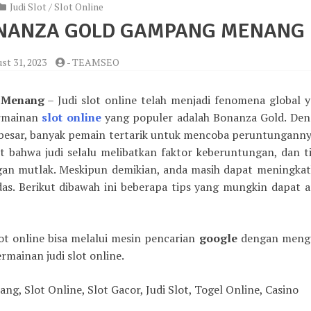
Judi Slot
/
Slot Online
BONANZA GOLD GAMPANG MENANG
st 31, 2023
-
TEAMSEO
g Menang
– Judi slot online telah menjadi fenomena global 
ermainan
slot online
yang populer adalah Bonanza Gold. De
besar, banyak pemain tertarik untuk mencoba peruntunganny
t bahwa judi selalu melibatkan faktor keberuntungan, dan t
an mutlak. Meskipun demikian, anda masih dapat meningka
as. Berikut dibawah ini beberapa tips yang mungkin dapat 
t online bisa melalui mesin pencarian
google
dengan menge
mainan judi slot online.
, Slot Online, Slot Gacor, Judi Slot, Togel Online, Casino