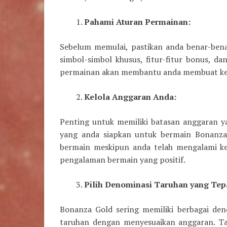
Pahami Aturan Permainan:
Sebelum memulai, pastikan anda benar-ben
simbol-simbol khusus, fitur-fitur bonus, 
permainan akan membantu anda membuat kepu
Kelola Anggaran Anda:
Penting untuk memiliki batasan anggaran y
yang anda siapkan untuk bermain Bonanza 
bermain meskipun anda telah mengalami ker
pengalaman bermain yang positif.
Pilih Denominasi Taruhan yang Tep
Bonanza Gold sering memiliki berbagai de
taruhan dengan menyesuaikan anggaran. Tar