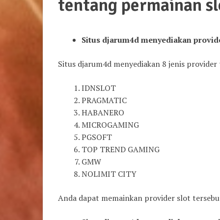
tentang permainan sl
Situs djarum4d menyediakan provide
Situs djarum4d menyediakan 8 jenis provider 
IDNSLOT
PRAGMATIC
HABANERO
MICROGAMING
PGSOFT
TOP TREND GAMING
GMW
NOLIMIT CITY
Anda dapat memainkan provider slot tersebut