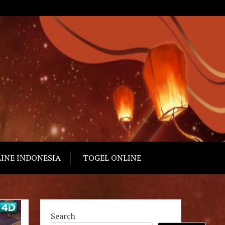
ESIA, JUDI SLOT
Pragmatic, Slot Maxwin, Slot Gacor, Judi Slot
Online, Casino Online
INE INDONESIA
TOGEL ONLINE
Search