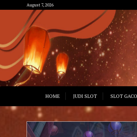
Skip
August 7, 2026
to
content
SLOT GACOR, SL
HOME
JUDI SLOT
SLOT GAC