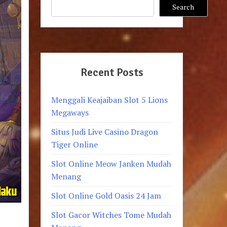
Search
Recent Posts
Menggali Keajaiban Slot 5 Lions
Megaways
Situs Judi Live Casino Dragon
Tiger Online
Slot Online Meow Janken Mudah
Menang
Slot Online Gold Oasis 24 Jam
Slot Gacor Witches Tome Mudah