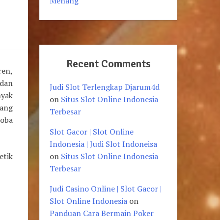
Menang
Recent Comments
ren,
 dan
Judi Slot Terlengkap Djarum4d
nyak
on
Situs Slot Online Indonesia
yang
Terbesar
coba
Slot Gacor | Slot Online
Indonesia | Judi Slot Indoneisa
on
Situs Slot Online Indonesia
tik
Terbesar
Judi Casino Online | Slot Gacor |
,
Slot Online Indonesia
on
Panduan Cara Bermain Poker