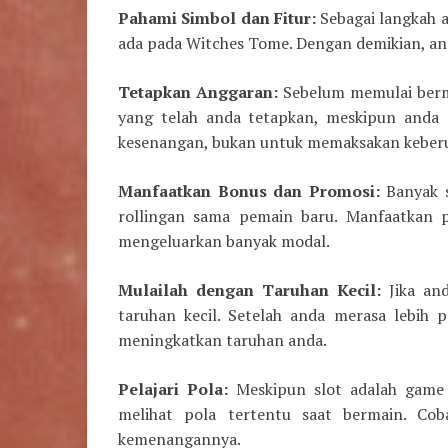
Pahami Simbol dan Fitur:
Sebagai langkah 
ada pada Witches Tome. Dengan demikian, a
Tetapkan Anggaran:
Sebelum memulai berma
yang telah anda tetapkan, meskipun anda 
kesenangan, bukan untuk memaksakan keber
Manfaatkan Bonus dan Promosi:
Banyak s
rollingan sama pemain baru. Manfaatkan 
mengeluarkan banyak modal.
Mulailah dengan Taruhan Kecil:
Jika and
taruhan kecil. Setelah anda merasa lebih 
meningkatkan taruhan anda.
Pelajari Pola:
Meskipun slot adalah game
melihat pola tertentu saat bermain. Cob
kemenangannya.