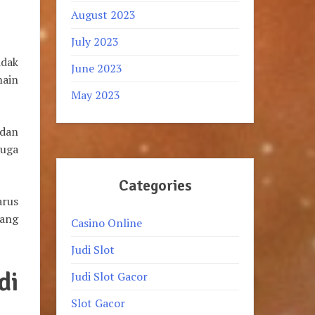
August 2023
July 2023
idak
June 2023
main
May 2023
 dan
juga
Categories
arus
uang
Casino Online
Judi Slot
di
Judi Slot Gacor
Slot Gacor