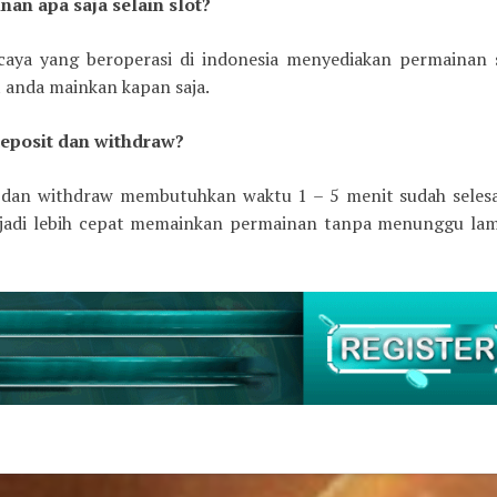
an apa saja selain slot?
rcaya yang beroperasi di indonesia menyediakan permainan 
t anda mainkan kapan saja.
eposit dan withdraw?
t dan withdraw membutuhkan waktu 1 – 5 menit sudah selesa
jadi lebih cepat memainkan permainan tanpa menunggu la