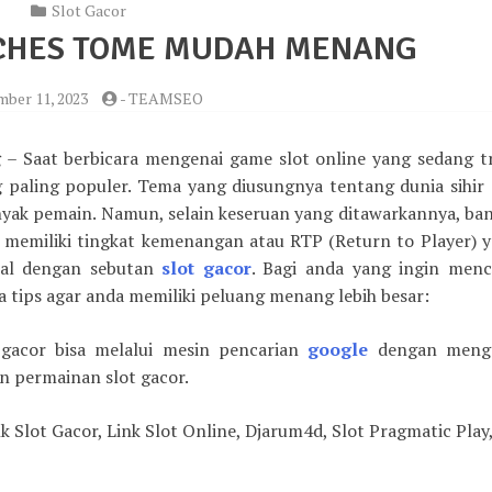
Slot Gacor
TCHES TOME MUDAH MENANG
ber 11, 2023
-
TEAMSEO
g
– Saat berbicara mengenai game slot online yang sedang t
 paling populer. Tema yang diusungnya tentang dunia sihir
anyak pemain. Namun, selain keseruan yang ditawarkannya, ba
m memiliki tingkat kemenangan atau RTP (Return to Player) 
enal dengan sebutan
slot gacor
. Bagi anda yang ingin men
a tips agar anda memiliki peluang menang lebih besar:
gacor bisa melalui mesin pencarian
google
dengan menge
 permainan slot gacor.
Slot Gacor, Link Slot Online, Djarum4d, Slot Pragmatic Play