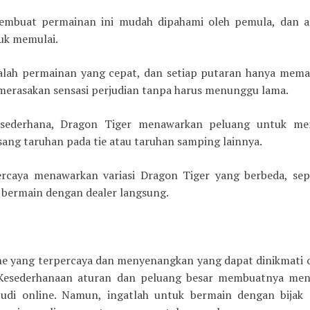
mbuat permainan ini mudah dipahami oleh pemula, dan 
uk memulai.
alah permainan yang cepat, dan setiap putaran hanya mem
t merasakan sensasi perjudian tanpa harus menunggu lama.
sederhana, Dragon Tiger menawarkan peluang untuk mer
ang taruhan pada tie atau taruhan samping lainnya.
rcaya menawarkan variasi Dragon Tiger yang berbeda, sep
 bermain dengan dealer langsung.
ne yang terpercaya dan menyenangkan yang dapat dinikmati 
 Kesederhanaan aturan dan peluang besar membuatnya men
judi online. Namun, ingatlah untuk bermain dengan bijak