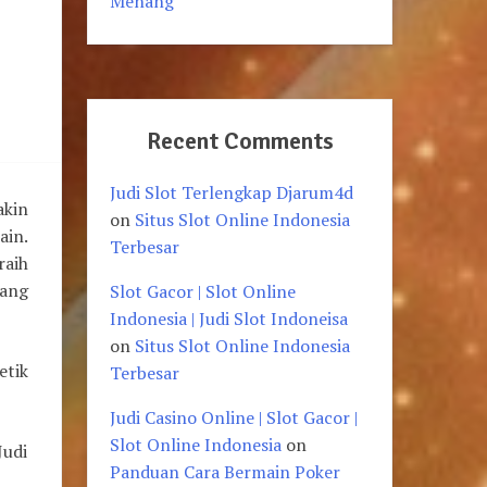
Menang
Recent Comments
Judi Slot Terlengkap Djarum4d
akin
on
Situs Slot Online Indonesia
ain.
Terbesar
raih
ang
Slot Gacor | Slot Online
Indonesia | Judi Slot Indoneisa
on
Situs Slot Online Indonesia
etik
Terbesar
Judi Casino Online | Slot Gacor |
Slot Online Indonesia
on
Judi
Panduan Cara Bermain Poker