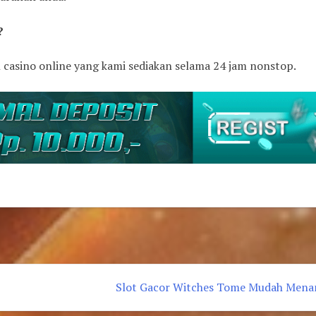
?
casino online yang kami sediakan selama 24 jam nonstop.
Slot Gacor Witches Tome Mudah Mena