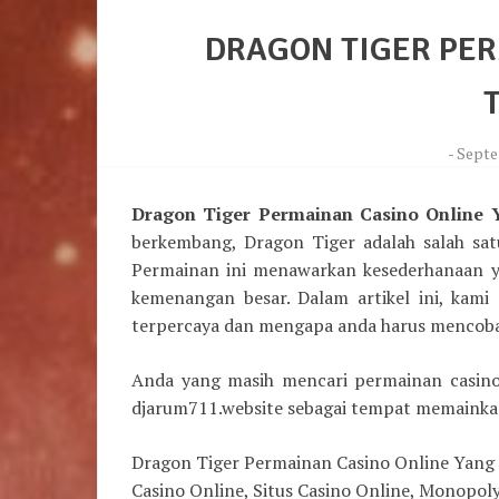
DRAGON TIGER PER
-
Septe
Dragon Tiger Permainan Casino Online 
berkembang, Dragon Tiger adalah salah sat
Permainan ini menawarkan kesederhanaan y
kemenangan besar. Dalam artikel ini, ka
terpercaya dan mengapa anda harus mencob
Anda yang masih mencari permainan casino
djarum711.website sebagai tempat memainkan
Dragon Tiger Permainan Casino Online Yang T
Casino Online, Situs Casino Online, Monopol