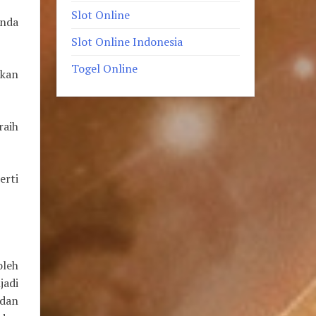
Slot Online
anda
Slot Online Indonesia
Togel Online
akan
aih
erti
oleh
jadi
 dan