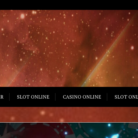
OT ONLINE INDON
Slot Online, Slot 
INDONESIA
OR
SLOT ONLINE
CASINO ONLINE
SLOT ONL