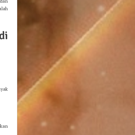
 dan
alah
di
nyak
kan