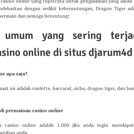
us casino online yang tepercaya untuk pengalaman yang aman
ndebarkan dengan sedikit keberuntungan, Dragon Tiger ad
 bermain dan semoga beruntung!
 umum yang sering terja
sino online di situs djarum4d
ne apa saja?
at ini adalah roulette, baccarat, sicbo, dragon tiger, dan ba
i permainan casino online
 casino online adalah 1.000 jika anda ingin mendapat
taruhan anda.