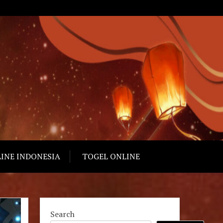
ESIA, JUDI SLOT
Pragmatic, Slot Maxwin, Slot Gacor, Judi Slot
Online, Casino Online
INE INDONESIA
TOGEL ONLINE
Search