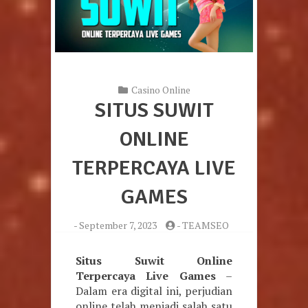
Casino Online
SITUS SUWIT
ONLINE
TERPERCAYA LIVE
GAMES
-
September 7, 2023
-
TEAMSEO
Situs Suwit Online
Terpercaya Live Games
–
Dalam era digital ini, perjudian
online telah menjadi salah satu