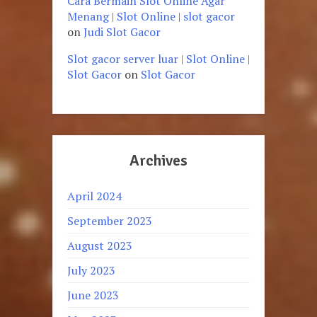
Cara Bermain Slot Online Agar
Menang | Slot Online | slot gacor
on
Judi Slot Gacor
Slot gacor server luar | Slot Online |
Slot Gacor
on
Slot Gacor
Archives
April 2024
September 2023
August 2023
July 2023
June 2023