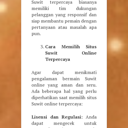
Suwit terpercaya biasanya
memiliki tim dukungan
pelanggan yang responsif dan
siap membantu pemain dengan
pertanyaan atau masalah apa
pun.
Cara Memilih Situs
Suwit Online
Terpercaya
Agar dapat menikmati
pengalaman bermain Suwit
online yang aman dan seru.
Ada beberapa hal yang perlu
diperhatikan saat memilih situs
Suwit online terpercaya:
Lisensi dan Regulasi:
Anda
dapat mengecek untuk