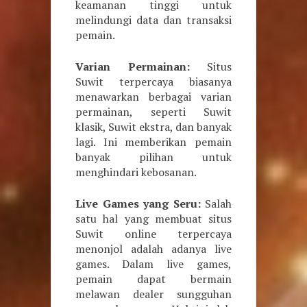
keamanan tinggi untuk
melindungi data dan transaksi
pemain.
Varian Permainan:
Situs
Suwit terpercaya biasanya
menawarkan berbagai varian
permainan, seperti Suwit
klasik, Suwit ekstra, dan banyak
lagi. Ini memberikan pemain
banyak pilihan untuk
menghindari kebosanan.
Live Games yang Seru:
Salah
satu hal yang membuat situs
Suwit online terpercaya
menonjol adalah adanya live
games. Dalam live games,
pemain dapat bermain
melawan dealer sungguhan