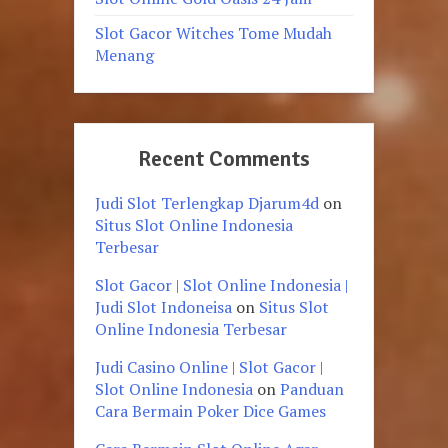
Slot Gacor Witches Tome Mudah
Menang
Recent Comments
Judi Slot Terlengkap Djarum4d
on
Situs Slot Online Indonesia
Terbesar
Slot Gacor | Slot Online Indonesia |
Judi Slot Indoneisa
on
Situs Slot
Online Indonesia Terbesar
Judi Casino Online | Slot Gacor |
Slot Online Indonesia
on
Panduan
Cara Bermain Poker Dice Games