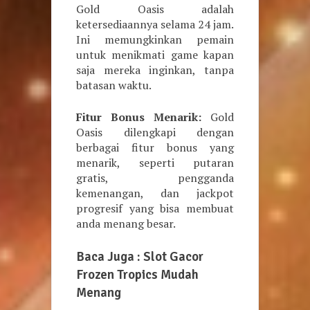
Gold Oasis adalah
ketersediaannya selama 24 jam.
Ini memungkinkan pemain
untuk menikmati game kapan
saja mereka inginkan, tanpa
batasan waktu.
Fitur Bonus Menarik:
Gold
Oasis dilengkapi dengan
berbagai fitur bonus yang
menarik, seperti putaran
gratis, pengganda
kemenangan, dan jackpot
progresif yang bisa membuat
anda menang besar.
Baca Juga :
Slot Gacor
Frozen Tropics Mudah
Menang