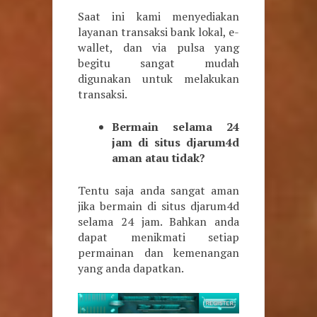
Saat ini kami menyediakan
layanan transaksi bank lokal, e-
wallet, dan via pulsa yang
begitu sangat mudah
digunakan untuk melakukan
transaksi.
Bermain selama 24
jam di situs djarum4d
aman atau tidak?
Tentu saja anda sangat aman
jika bermain di situs djarum4d
selama 24 jam. Bahkan anda
dapat menikmati setiap
permainan dan kemenangan
yang anda dapatkan.