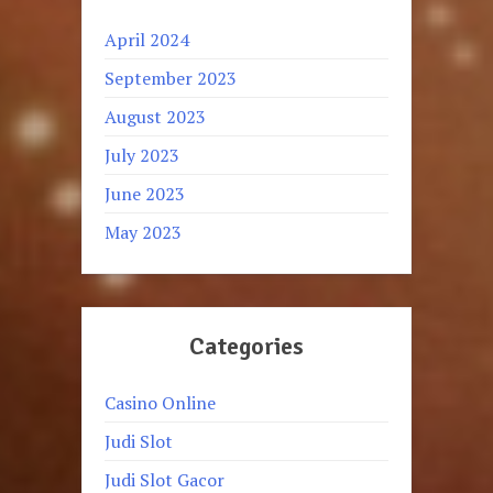
April 2024
September 2023
August 2023
July 2023
June 2023
May 2023
Categories
Casino Online
Judi Slot
Judi Slot Gacor