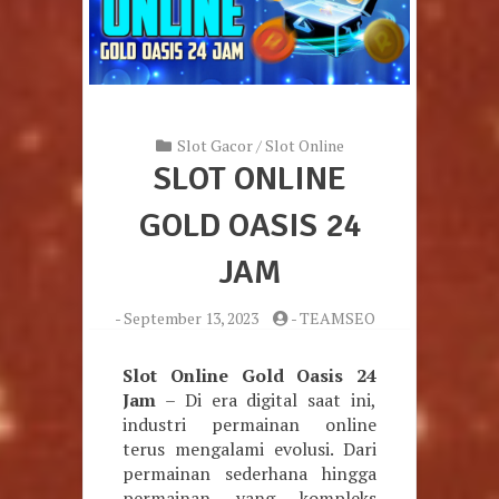
Slot Gacor
/
Slot Online
SLOT ONLINE
GOLD OASIS 24
JAM
-
September 13, 2023
-
TEAMSEO
Slot Online Gold Oasis 24
Jam
– Di era digital saat ini,
industri permainan online
terus mengalami evolusi. Dari
permainan sederhana hingga
permainan yang kompleks