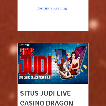
Continue Reading ..
SITUS JUDI LIVE
CASINO DRAGON