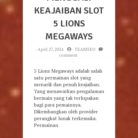
KEAJAIBAN SLOT
5 LIONS
MEGAWAYS
-
April 27, 2024
-
TEAMSEO
on
comment
Menggali
Keajaiban
5 Lions Megaways adalah salah
Slot
satu permainan slot yang
5
menarik dan penuh keajaiban.
Lions
Megaways
Yang menawarkan pengalaman
bermain yang tak terlupakan
bagi para pemainnya.
Dikembangkan oleh provider
perangkat lunak terkemuka.
Permainan