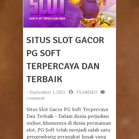
SITUS SLOT GACOR
PG SOFT
TERPERCAYA DAN
TERBAIK
-
September 1, 2023
-
TEAMSEO
on
comment
Situs
Situs Slot Gacor PG Soft Terpercaya
Slot
Gacor
Dan Terbaik – Dalam dunia perjudian
PG
online, khususnya di dunia permainan
Soft
slot, PG Soft telah menjadi salah satu
Terpercaya
pengembang perangkat lunak yang
Dan