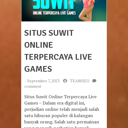
SITUS SUWIT
ONLINE
TERPERCAYA LIVE
GAMES
-
September 7, 2023
-
TEAMSEO
on
comment
Situs
Situs Suwit Online Terpercaya Live
Suwit
Online
Games – Dalam era digital ini,
Terpercaya
perjudian online telah menjadi salah
Live
satu hiburan populer di kalangan
Games
banyak orang. Salah satu permainan