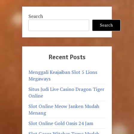
navigation
Search
Search
Recent Posts
Menggali Keajaiban Slot 5 Lions
Megaways
Situs Judi Live Casino Dragon Tiger
Online
Slot Online Meow Janken Mudah
Menang
Slot Online Gold Oasis 24 Jam
Slot Gacor Witches Tome Mudah