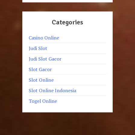
Categories
Casino Online
Judi Slot
Judi Slot Gacor
Slot Gacor
Slot Online
Slot Online Indonesia
Togel Online