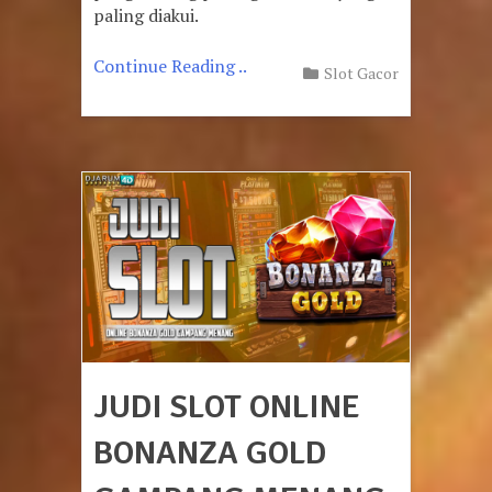
paling diakui.
Terbaik
Continue Reading ..
Slot Gacor
JUDI SLOT ONLINE
BONANZA GOLD