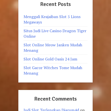
Recent Posts
Menggali Keajaiban Slot 5 Lions
Megaways
Situs Judi Live Casino Dragon Tiger
Online
Slot Online Meow Janken Mudah
Menang
Slot Online Gold Oasis 24 Jam
Slot Gacor Witches Tome Mudah
Menang
Recent Comments
Judi Slot Terlengkap Djarum4d
on