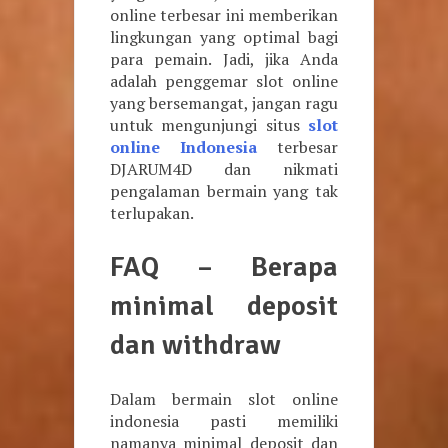
online terbesar ini memberikan
lingkungan yang optimal bagi
para pemain. Jadi, jika Anda
adalah penggemar slot online
yang bersemangat, jangan ragu
untuk mengunjungi situs
slot
online Indonesia
terbesar
DJARUM4D dan nikmati
pengalaman bermain yang tak
terlupakan.
FAQ – Berapa
minimal deposit
dan withdraw
Dalam bermain slot online
indonesia pasti memiliki
namanya minimal deposit dan