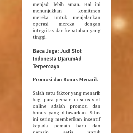
menjadi lebih aman. Hal ini
menunjukkan komitmen
mereka untuk menjalankan
operasi mereka dengan
integritas dan kepatuhan yang
tinggi.
Baca Juga: Judi Slot
Indonesia Djarum4d
Terpercaya
Promosi dan Bonus Menarik
Salah satu faktor yang menarik
bagi para pemain di situs slot
online adalah promosi dan
bonus yang ditawarkan. Situs
ini sering memberikan insentif
kepada pemain baru dan
pemain setia untuk