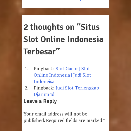
2 thoughts on “
Situs
Slot Online Indonesia
Terbesar
”
Pingback:
Slot Gacor | Slot
Online Indonesia | Judi Slot
Indoneisa
Pingback:
Judi Slot Terlengkap
Djarum4d
Leave a Reply
Your email address will not be
published.
Required fields are marked
*