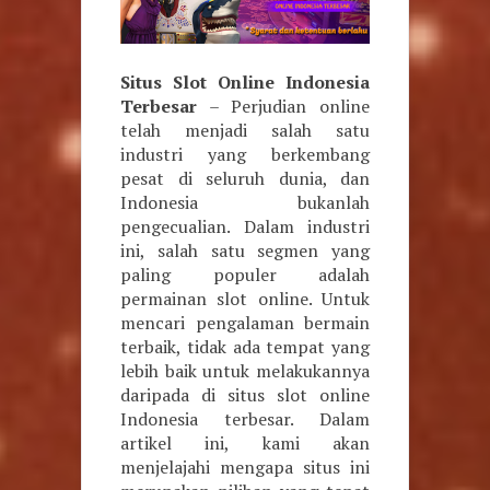
Situs Slot Online Indonesia
Terbesar
– Perjudian online
telah menjadi salah satu
industri yang berkembang
pesat di seluruh dunia, dan
Indonesia bukanlah
pengecualian. Dalam industri
ini, salah satu segmen yang
paling populer adalah
permainan slot online. Untuk
mencari pengalaman bermain
terbaik, tidak ada tempat yang
lebih baik untuk melakukannya
daripada di situs slot online
Indonesia terbesar. Dalam
artikel ini, kami akan
menjelajahi mengapa situs ini