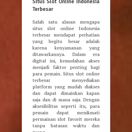
Situs Slot Online Indonesia
Terbesar
Salah satu alasan mengapa
situs slot online Indonesia
terbesar mendapat perhatian
yang begitu besar adalah
karena kenyamanan yang
ditawarkannya. Dalam era
digital ini, kemudahan akses
menjadi faktor penting bagi
para pemain. Situs slot online
terbesar menyediakan
platform yang mudah diakses
dan dapat dimainkan kapan
saja dan di mana saja. Dengan
aksesibilitas seperti itu, para
pemain dapat menikmati
permainan slot favorit mereka
tanpa batasan waktu dan