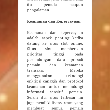
itu pemula maupun
pengalaman.
Keamanan dan Kepercayaan
Keamanan dan kepercayaan
adalah aspek penting ketika
datang ke situs slot online.
Situs slot memberikan
prioritas tinggi pada
perlindungan data pribadi
pemain dan keamanan
transaksi. Mereka
menggunakan teknologi
enkripsi canggih dan protokol
keamanan untuk melindungi
informasi sensitif pemain.
Selain itu, situs terbesar ini
juga memiliki lisensi resmi yang
membuat semua pemain