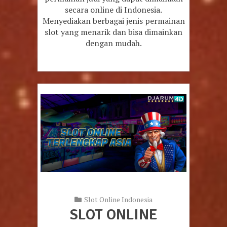
secara online di Indonesia.
Menyediakan berbagai jenis permainan
slot yang menarik dan bisa dimainkan
dengan mudah.
Slot Online Indonesia
SLOT ONLINE