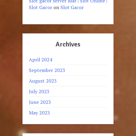
Slot gacor server luar | Slot Online |
Slot Gacor
on
Slot Gacor
Archives
April 2024
September 2023
August 2023
July 2023
June 2023
May 2023