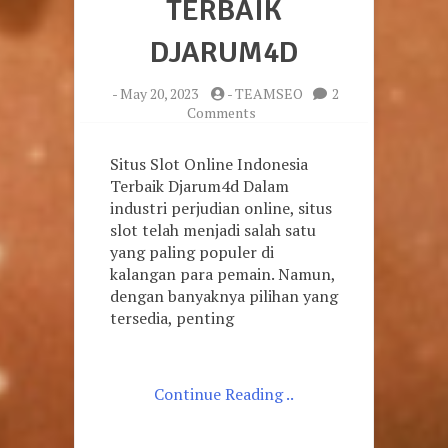
TERBAIK
DJARUM4D
-
May 20, 2023
-
TEAMSEO
2
on
Comments
Situs
Slot
Situs Slot Online Indonesia
Online
Terbaik Djarum4d Dalam
Indonesia
industri perjudian online, situs
Terbaik
Djarum4d
slot telah menjadi salah satu
yang paling populer di
kalangan para pemain. Namun,
dengan banyaknya pilihan yang
tersedia, penting
Continue Reading ..