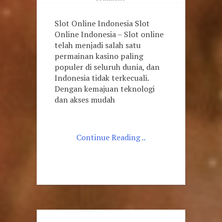
Slot
Online
Slot Online Indonesia Slot
Indonesia
Online Indonesia – Slot online
telah menjadi salah satu
permainan kasino paling
populer di seluruh dunia, dan
Indonesia tidak terkecuali.
Dengan kemajuan teknologi
dan akses mudah
Continue Reading ..