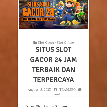
Slot Gacor
/
Slot Online
SITUS SLOT
GACOR 24 JAM
TERBAIK DAN
TERPERCAYA
-
August 18, 2023
-
TEAMSEO
on
comment
Situs
Slot
Situs Slot Gacor 24 Jam