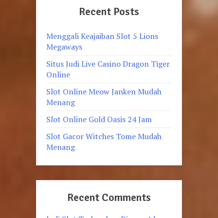
Recent Posts
Menggali Keajaiban Slot 5 Lions
Megaways
Situs Judi Live Casino Dragon Tiger
Online
Slot Online Meow Janken Mudah
Menang
Slot Online Gold Oasis 24 Jam
Slot Gacor Witches Tome Mudah
Menang
Recent Comments