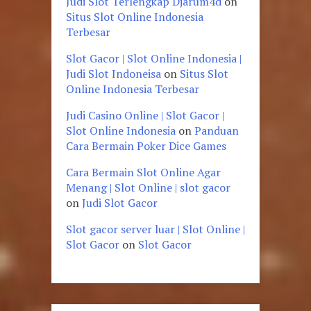
Judi Slot Terlengkap Djarum4d
on
Situs Slot Online Indonesia
Terbesar
Slot Gacor | Slot Online Indonesia |
Judi Slot Indoneisa
on
Situs Slot
Online Indonesia Terbesar
Judi Casino Online | Slot Gacor |
Slot Online Indonesia
on
Panduan
Cara Bermain Poker Dice Games
Cara Bermain Slot Online Agar
Menang | Slot Online | slot gacor
on
Judi Slot Gacor
Slot gacor server luar | Slot Online |
Slot Gacor
on
Slot Gacor