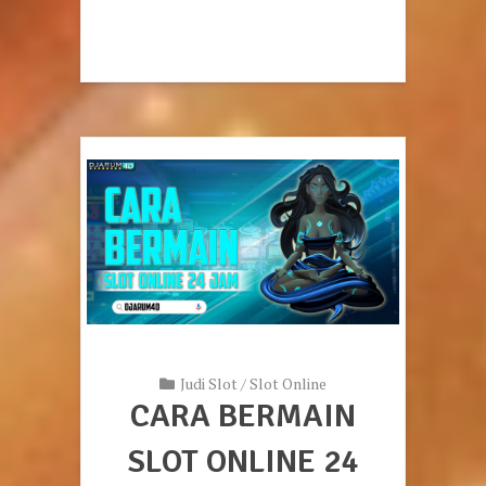
Judi Slot
/
Slot Online
CARA BERMAIN
SLOT ONLINE 24