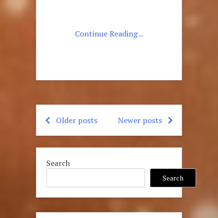
Continue Reading ..
Older posts
Newer posts
Posts
navigation
Search
Search