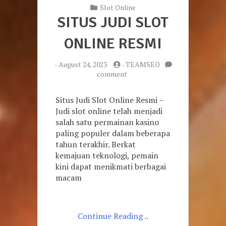
Slot Online
SITUS JUDI SLOT
ONLINE RESMI
-
August 24, 2023
-
TEAMSEO
on
comment
Situs
Judi
Situs Judi Slot Online Resmi –
Slot
Judi slot online telah menjadi
Online
salah satu permainan kasino
Resmi
paling populer dalam beberapa
tahun terakhir. Berkat
kemajuan teknologi, pemain
kini dapat menikmati berbagai
macam
Continue Reading ..