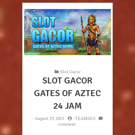
Slot Gacor
SLOT GACOR
GATES OF AZTEC
24 JAM
-
August 29, 2023
-
TEAMSEO
on
comment
Slot