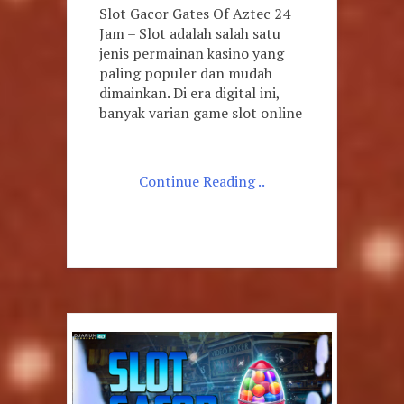
Gacor
Slot Gacor Gates Of Aztec 24
Gates
Jam – Slot adalah salah satu
Of
jenis permainan kasino yang
Aztec
24
paling populer dan mudah
Jam
dimainkan. Di era digital ini,
banyak varian game slot online
Continue Reading ..