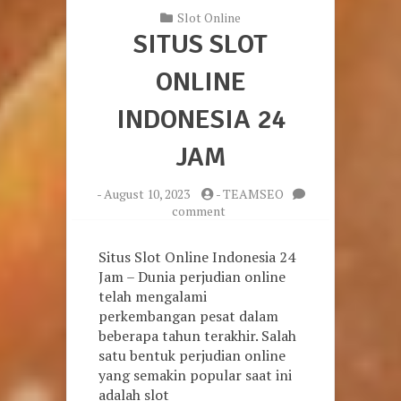
Slot Online
SITUS SLOT
ONLINE
INDONESIA 24
JAM
-
August 10, 2023
-
TEAMSEO
on
comment
Situs
Slot
Situs Slot Online Indonesia 24
Online
Jam – Dunia perjudian online
Indonesia
telah mengalami
24
Jam
perkembangan pesat dalam
beberapa tahun terakhir. Salah
satu bentuk perjudian online
yang semakin popular saat ini
adalah slot