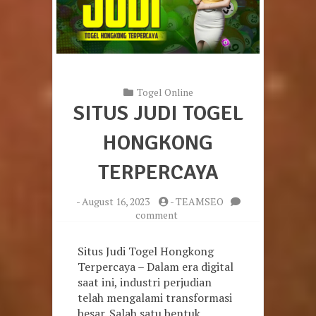
Togel Online
SITUS JUDI TOGEL
HONGKONG
TERPERCAYA
-
August 16, 2023
-
TEAMSEO
on
comment
Situs
Judi
Situs Judi Togel Hongkong
Togel
Terpercaya – Dalam era digital
Hongkong
saat ini, industri perjudian
Terpercaya
telah mengalami transformasi
besar. Salah satu bentuk