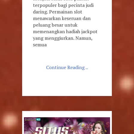
terpopuler bagi pecinta judi
daring. Permainan slot
menawarkan keseruan dan
peluang besar untuk
memenangkan hadiah jackpot
yang menggiurkan. Namun,
semua
Continue Reading ..