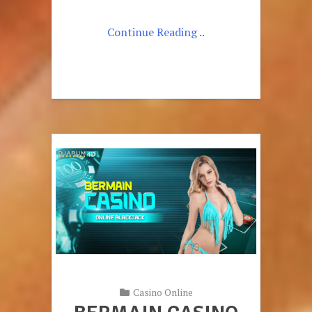
Continue Reading ..
Casino Online