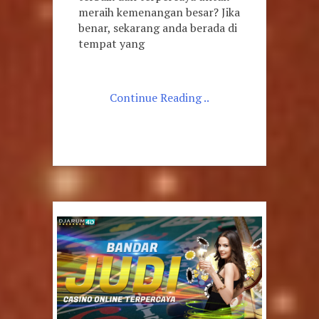
No.
meraih kemenangan besar? Jika
1
benar, sekarang anda berada di
tempat yang
Continue Reading ..