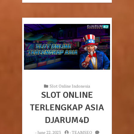
Slot Online Indonesia
SLOT ONLINE
TERLENGKAP ASIA
DJARUM4D
-
June 22, 2023
-
TEAMSEO