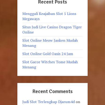
Recent Posts
Menggali Keajaiban Slot 5 Lions
Megaways
Situs Judi Live Casino Dragon Tiger
Online
Slot Online Meow Janken Mudah
Menang
Slot Online Gold Oasis 24 Jam
Slot Gacor Witches Tome Mudah
Menang
Recent Comments
Judi Slot Terlengkap Djarum4d
on