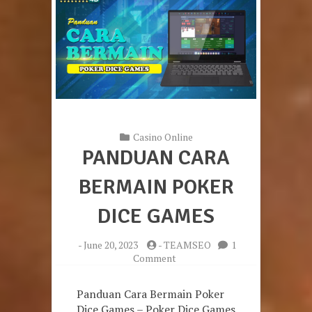
Casino Online
PANDUAN CARA
BERMAIN POKER
DICE GAMES
-
June 20, 2023
-
TEAMSEO
1
on
Comment
Panduan
Cara
Panduan Cara Bermain Poker
Bermain
Dice Games – Poker Dice Games
Poker