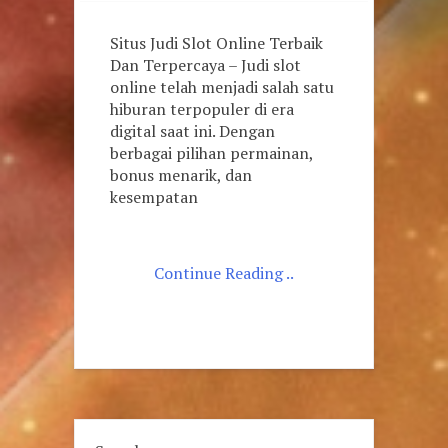
Situs
Judi
Situs Judi Slot Online Terbaik
Slot
Dan Terpercaya – Judi slot
Online
online telah menjadi salah satu
Terbaik
Dan
hiburan terpopuler di era
Terpercaya
digital saat ini. Dengan
berbagai pilihan permainan,
bonus menarik, dan
kesempatan
Continue Reading ..