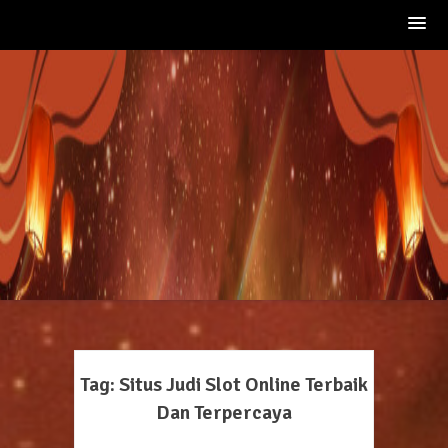
Skip
SLOT GACOR, SLOT ONLINE
to
Slot Online, Slot
content
Pragmatic, Slot
INDONESIA, JUDI SLOT
Maxwin, Slot Gacor,
Judi Slot Online,
INDONESIA
Casino Online
Tag:
Situs Judi Slot Online Terbaik
Dan Terpercaya