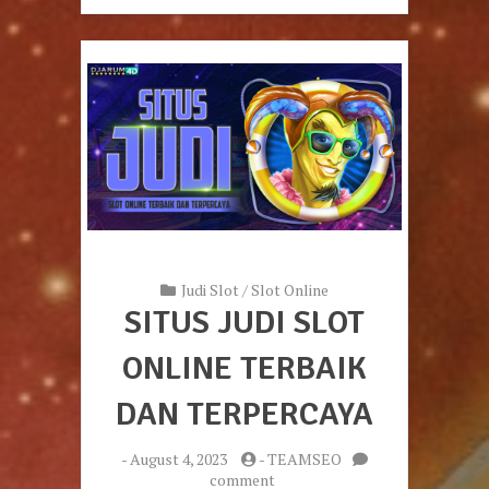
Judi Slot
/
Slot Online
SITUS JUDI SLOT
ONLINE TERBAIK
DAN TERPERCAYA
-
August 4, 2023
-
TEAMSEO
on
comment