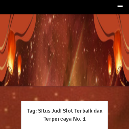
Skip
SLOT GACOR, SLOT ONLINE
to
Slot Online, Slot
content
Pragmatic, Slot
INDONESIA, JUDI SLOT
Maxwin, Slot Gacor,
Judi Slot Online,
INDONESIA
Casino Online
Tag:
Situs Judi Slot Terbaik dan
Terpercaya No. 1