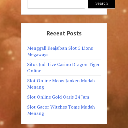
Search
Recent Posts
Menggali Keajaiban Slot 5 Lions
Megaways
Situs Judi Live Casino Dragon Tiger
Online
Slot Online Meow Janken Mudah
Menang
Slot Online Gold Oasis 24 Jam
Slot Gacor Witches Tome Mudah
Menang