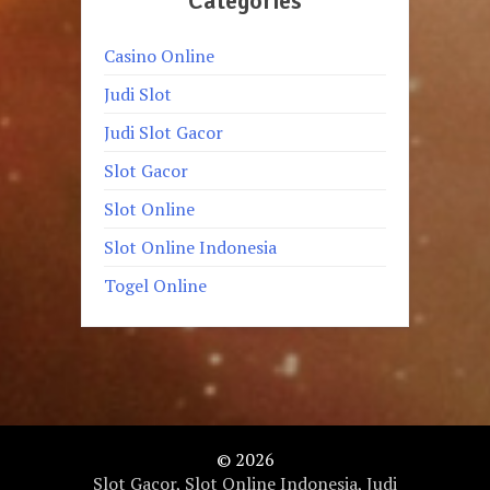
Categories
Casino Online
Judi Slot
Judi Slot Gacor
Slot Gacor
Slot Online
Slot Online Indonesia
Togel Online
© 2026
Slot Gacor, Slot Online Indonesia, Judi