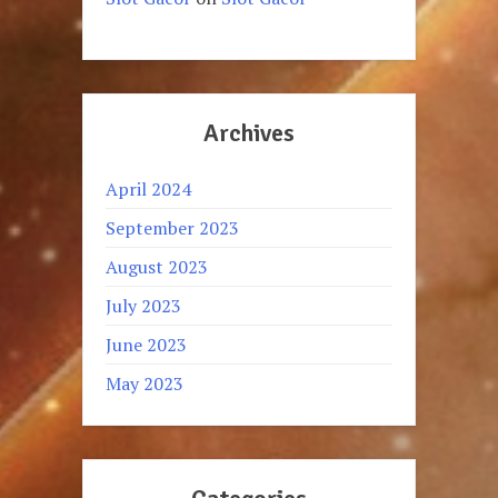
Archives
April 2024
September 2023
August 2023
July 2023
June 2023
May 2023