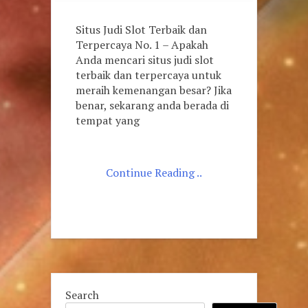
Situs
Judi
Situs Judi Slot Terbaik dan
Slot
Terpercaya No. 1 – Apakah
Terbaik
Anda mencari situs judi slot
dan
Terpercaya
terbaik dan terpercaya untuk
No.
meraih kemenangan besar? Jika
1
benar, sekarang anda berada di
tempat yang
Continue Reading ..
Search