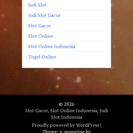
Judi Slot
Judi Slot Gacor
Slot Gacor
Slot Online
Slot Online Indonesia
Togel Online
© 2026
Slot Gacor, Slot Online Indonesia, Judi
Slot Indonesia
Proudly powered by WordPress
|
Theme: x-magazine by