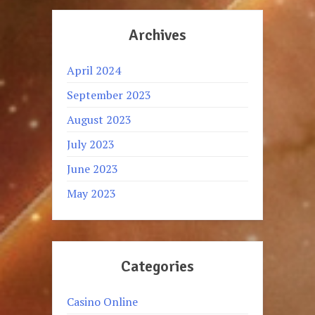
Archives
April 2024
September 2023
August 2023
July 2023
June 2023
May 2023
Categories
Casino Online