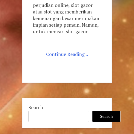
perjudian online, slot gacor
atau slot yang memberikan
kemenangan besar merupakan
impian setiap pemain. Namun,
untuk mencari slot gacor
Continue Reading ..
Search
Search