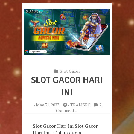
Slot Gacor
SLOT GACOR HARI
INI
-
May 31, 2023
-
TEAMSEO
2
on
Comments
Slot
Gacor
Slot Gacor Hari Ini Slot Gacor
Hari
Hari Ini – Dalam dunia
Ini