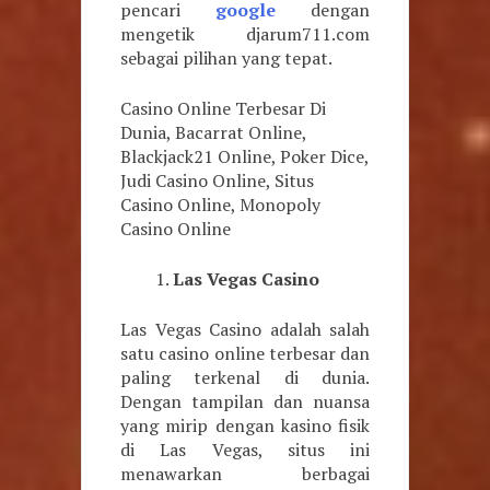
pencari
google
dengan
mengetik djarum711.com
sebagai pilihan yang tepat.
Casino Online Terbesar Di
Dunia, Bacarrat Online,
Blackjack21 Online, Poker Dice,
Judi Casino Online, Situs
Casino Online, Monopoly
Casino Online
Las Vegas Casino
Las Vegas Casino adalah salah
satu casino online terbesar dan
paling terkenal di dunia.
Dengan tampilan dan nuansa
yang mirip dengan kasino fisik
di Las Vegas, situs ini
menawarkan berbagai