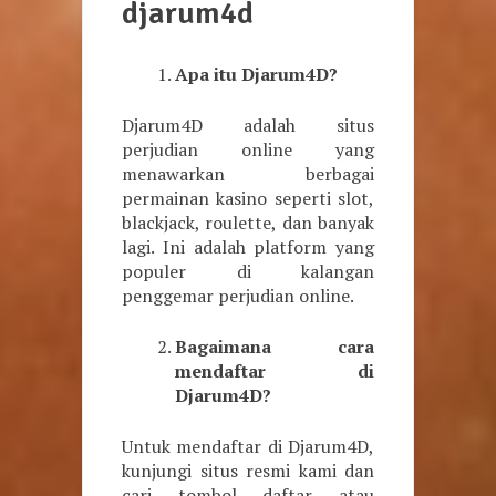
djarum4d
Apa itu Djarum4D?
Djarum4D adalah situs
perjudian online yang
menawarkan berbagai
permainan kasino seperti slot,
blackjack, roulette, dan banyak
lagi. Ini adalah platform yang
populer di kalangan
penggemar perjudian online.
Bagaimana cara
mendaftar di
Djarum4D?
Untuk mendaftar di Djarum4D,
kunjungi situs resmi kami dan
cari tombol daftar atau