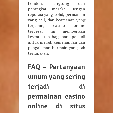
London, langsung dari
perangkat mereka. Dengan
reputasi yang solid, permainan
yang adil, dan keamanan yang
terjamin, casino online
terbesar ini memberikan
kesempatan bagi para penjudi
untuk meraih kemenangan dan
pengalaman bermain yang tak
terlupakan.
FAQ – Pertanyaan
umum yang sering
terjadi di
permainan casino
online di situs