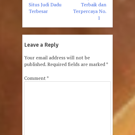
Situs Judi Dadu
Terbaik dan
navigation
Terbesar
Terpercaya No.
1
Leave a Reply
Your email address will not be
published.
Required fields are marked
*
Comment
*