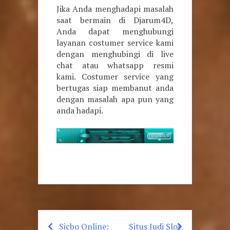
Jika Anda menghadapi masalah
saat bermain di Djarum4D,
Anda dapat menghubungi
layanan costumer service kami
dengan menghubingi di live
chat atau whatsapp resmi
kami. Costumer service yang
bertugas siap membanut anda
dengan masalah apa pun yang
anda hadapi.
Sicbo Online:
Situs Judi Slot
Post