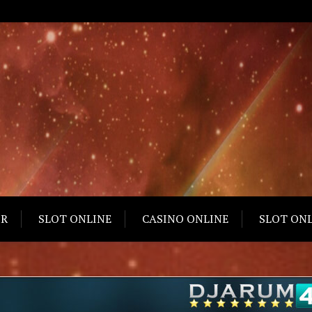
OT ONLINE INDON
Slot Online, Slot 
INDONESIA
OR
SLOT ONLINE
CASINO ONLINE
SLOT ONL