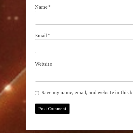
Name
*
Email
*
Website
Save my name, email, and website in this 