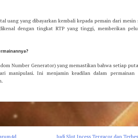
tal uang yang dibayarkan kembali kepada pemain dari mesin 
dikenal dengan tingkat RTP yang tinggi, memberikan pel
ermainannya?
dom Number Generator) yang memastikan bahwa setiap put
ri manipulasi. Ini menjamin keadilan dalam permainan
n.
jarum4d
Judi Slot Incess Tergacor dan Terbe