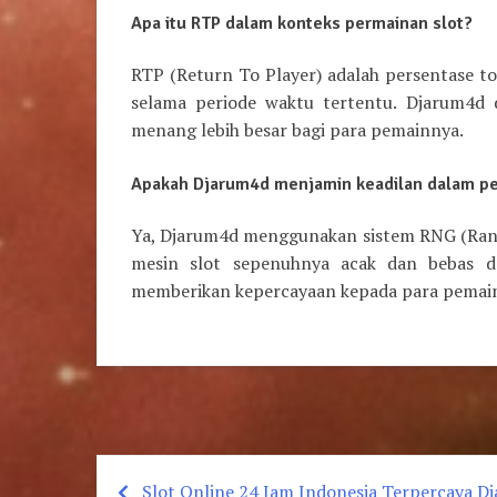
Apa itu RTP dalam konteks permainan slot?
RTP (Return To Player) adalah persentase to
selama periode waktu tertentu. Djarum4d 
menang lebih besar bagi para pemainnya.
Apakah Djarum4d menjamin keadilan dalam p
Ya, Djarum4d menggunakan sistem RNG (Ran
mesin slot sepenuhnya acak dan bebas da
memberikan kepercayaan kepada para pemai
Slot Online 24 Jam Indonesia Terpercaya D