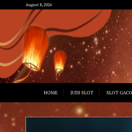
Skip
August 8, 2026
to
content
SLOT GACOR, SL
HOME
JUDI SLOT
SLOT GAC