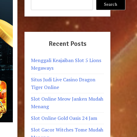
Search
Recent Posts
Menggali Keajaiban Slot 5 Lions
Megaways
Situs Judi Live Casino Dragon
Tiger Online
Slot Online Meow Janken Mudah
Menang
Slot Online Gold Oasis 24 Jam
Slot Gacor Witches Tome Mudah