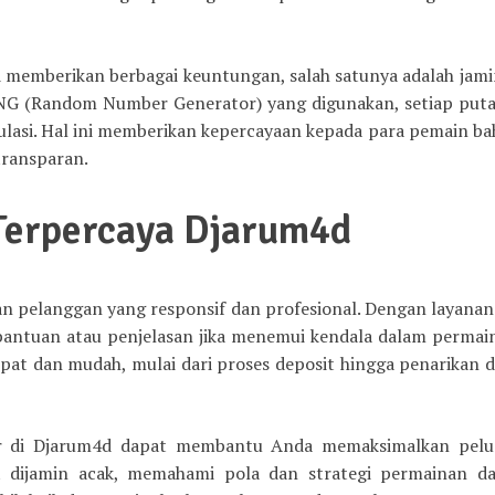
d memberikan berbagai keuntungan, salah satunya adalah jam
NG (Random Number Generator) yang digunakan, setiap put
pulasi. Hal ini memberikan kepercayaan kepada para pemain b
transparan.
 Terpercaya Djarum4d
n pelanggan yang responsif dan profesional. Dengan layanan 
ntuan atau penjelasan jika menemui kendala dalam permai
a cepat dan mudah, mulai dari proses deposit hingga penarikan 
or di Djarum4d dapat membantu Anda memaksimalkan pel
t dijamin acak, memahami pola dan strategi permainan d