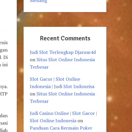
Menang
Recent Comments
enis
ngan
Judi Slot Terlengkap Djarum4d
. Di
on
Situs Slot Online Indonesia
 ini
Terbesar
Slot Gacor | Slot Online
Indonesia | Judi Slot Indoneisa
nya.
on
Situs Slot Online Indonesia
 RTP
Terbesar
Judi Casino Online | Slot Gacor |
 dan
Slot Online Indonesia
on
nasi
Panduan Cara Bermain Poker
diah