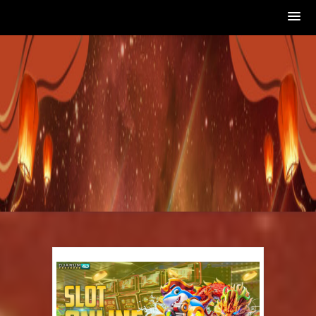
Skip
SLOT GACOR, SLOT ONLINE
to
Slot Online, Slot
content
Pragmatic, Slot
INDONESIA, JUDI SLOT
Maxwin, Slot Gacor,
Judi Slot Online,
INDONESIA
Casino Online