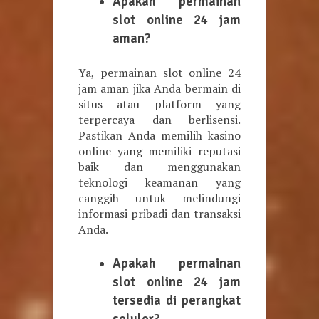
Apakah permainan
slot online 24 jam
aman?
Ya, permainan slot online 24
jam aman jika Anda bermain di
situs atau platform yang
terpercaya dan berlisensi.
Pastikan Anda memilih kasino
online yang memiliki reputasi
baik dan menggunakan
teknologi keamanan yang
canggih untuk melindungi
informasi pribadi dan transaksi
Anda.
Apakah permainan
slot online 24 jam
tersedia di perangkat
seluler?