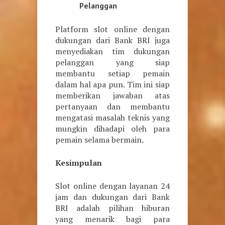
Pelanggan
Platform slot online dengan
dukungan dari Bank BRI juga
menyediakan tim dukungan
pelanggan yang siap
membantu setiap pemain
dalam hal apa pun. Tim ini siap
memberikan jawaban atas
pertanyaan dan membantu
mengatasi masalah teknis yang
mungkin dihadapi oleh para
pemain selama bermain.
Kesimpulan
Slot online dengan layanan 24
jam dan dukungan dari Bank
BRI adalah pilihan hiburan
yang menarik bagi para