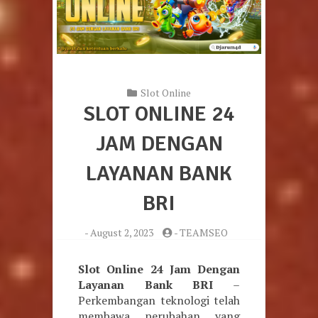
Slot Online
SLOT ONLINE 24
JAM DENGAN
LAYANAN BANK
BRI
-
August 2, 2023
-
TEAMSEO
Slot Online 24 Jam Dengan
Layanan Bank BRI
–
Perkembangan teknologi telah
membawa perubahan yang