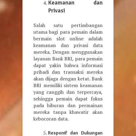
Keamanan dan
Privasi
Salah satu pertimbangan
utama bagi para pemain dalam
bermain slot online adalah
keamanan dan privasi data
mereka. Dengan menggunakan
layanan Bank BRI, para pemain
dapat yakin bahwa informasi
pribadi dan transaksi mereka
akan dijaga dengan ketat. Bank
BRI memiliki sistem keamanan
yang canggih dan terpercaya,
sehingga pemain dapat fokus
pada hiburan dan permainan
mereka tanpa khawatir akan
kebocoran data.
Responif dan Dukungan