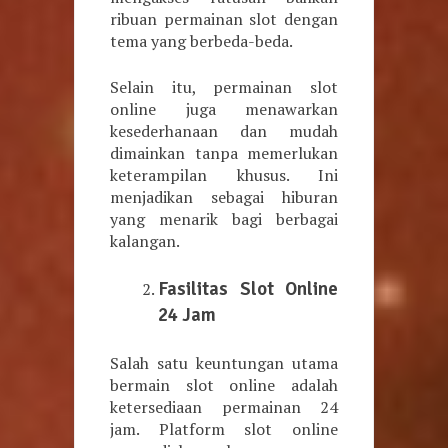
ribuan permainan slot dengan
tema yang berbeda-beda.
Selain itu, permainan slot
online juga menawarkan
kesederhanaan dan mudah
dimainkan tanpa memerlukan
keterampilan khusus. Ini
menjadikan sebagai hiburan
yang menarik bagi berbagai
kalangan.
Fasilitas Slot Online
24 Jam
Salah satu keuntungan utama
bermain slot online adalah
ketersediaan permainan 24
jam. Platform slot online