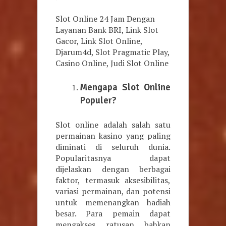
Slot Online 24 Jam Dengan
Layanan Bank BRI, Link Slot
Gacor, Link Slot Online,
Djarum4d, Slot Pragmatic Play,
Casino Online, Judi Slot Online
Mengapa Slot Online
Populer?
Slot online adalah salah satu
permainan kasino yang paling
diminati di seluruh dunia.
Popularitasnya dapat
dijelaskan dengan berbagai
faktor, termasuk aksesibilitas,
variasi permainan, dan potensi
untuk memenangkan hadiah
besar. Para pemain dapat
mengakses ratusan bahkan