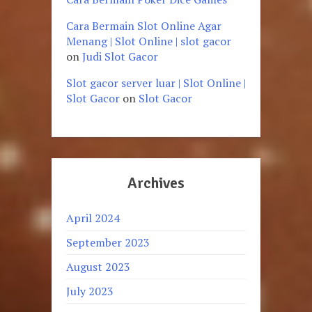
Cara Bermain Slot Online Agar
Menang | Slot Online | slot gacor
on
Judi Slot Gacor
Slot gacor server luar | Slot Online |
Slot Gacor
on
Slot Gacor
Archives
April 2024
September 2023
August 2023
July 2023