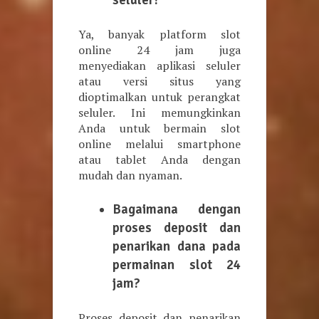
Ya, banyak platform slot
online 24 jam juga
menyediakan aplikasi seluler
atau versi situs yang
dioptimalkan untuk perangkat
seluler. Ini memungkinkan
Anda untuk bermain slot
online melalui smartphone
atau tablet Anda dengan
mudah dan nyaman.
Bagaimana dengan
proses deposit dan
penarikan dana pada
permainan slot 24
jam?
Proses deposit dan penarikan