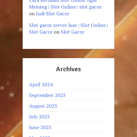
Menang | Slot Online | slot gacor
on
Judi Slot Gacor
Slot gacor server luar | Slot Online |
Slot Gacor
on
Slot Gacor
Archives
April 2024
September 2023
August 2023
July 2023
June 2023