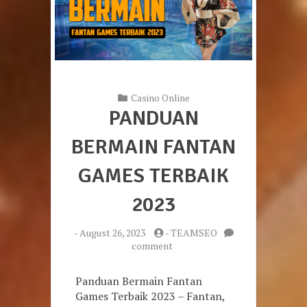
Casino Online
PANDUAN
BERMAIN FANTAN
GAMES TERBAIK
2023
-
August 26, 2023
-
TEAMSEO
on
comment
Panduan
Bermain
Panduan Bermain Fantan
Fantan
Games Terbaik 2023 – Fantan,
Games