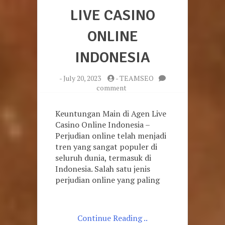
LIVE CASINO
ONLINE
INDONESIA
-
July 20, 2023
-
TEAMSEO
on
comment
Keuntungan
Main
Keuntungan Main di Agen Live
di
Casino Online Indonesia –
Agen
Perjudian online telah menjadi
Live
Casino
tren yang sangat populer di
Online
seluruh dunia, termasuk di
Indonesia
Indonesia. Salah satu jenis
perjudian online yang paling
Continue Reading ..